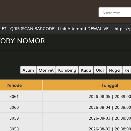
RCODE). Link Alternatif DEWALIVE : - https://pintu.cfd/lcdwl - 
TORY NOMOR
Ayam
Monyet
Kambing
Kuda
Ular
Naga
Kel
Periode
Tanggal
3061
2026-08-05 | 20:39:00
3060
2026-08-04 | 20:38:00
3059
2026-08-03 | 20:38:00
3058
2026-08-02 | 20:38:00