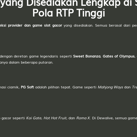
k yang Disediakan Lengkap di
Pola RTP Tinggi
eksi provider dan game slot gacor
yang disediakan. Semua berasal dari pe
l dengan deretan game legendaris seperti
Sweet Bonanza
,
Gates of Olympus
,
nya dalam beberapa putaran.
masi ciamik,
PG Soft
adalah pilihan tepat. Game seperti
Mahjong Ways
dan
Tr
p gacor seperti
Koi Gate
,
Hot Hot Fruit
, dan
Roma X
. Di Dewalive, semua game