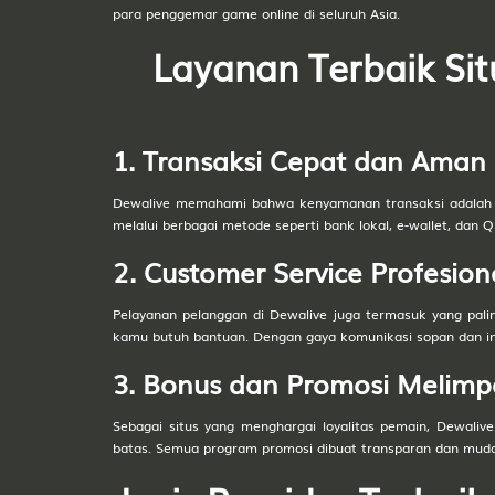
0.00
HDP
0.00
-1.28
Odds
1.11
para penggemar game online di seluruh Asia.
Layanan Terbaik Si
PLAY
Racing S... vs Villarre...
i
16/08 22:00PM
1. Transaksi Cepat dan Aman
H
Racing Santander
W
Villarreal
Dewalive memahami bahwa kenyamanan transaksi adalah ku
melalui berbagai metode seperti bank lokal, e-wallet, da
0.50
HDP
-0.50
-1.31
Odds
-1.13
2. Customer Service Profesion
PLAY
Pelayanan pelanggan di Dewalive juga termasuk yang paling
Parma Ca... vs Cagliari
i
23/08 01:45AM
kamu butuh bantuan. Dengan gaya komunikasi sopan dan info
3. Bonus dan Promosi Melim
H
Parma Calcio
W
Cagliari
Sebagai situs yang menghargai loyalitas pemain, Dewal
batas. Semua program promosi dibuat transparan dan muda
0.00
HDP
0.00
-1.16
Odds
1.02