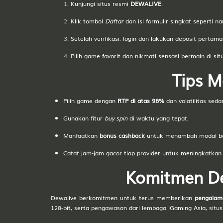
Kunjungi situs resmi
DEWALIVE
.
H
Manchester City
Klik tombol
Daftar
dan isi formulir singkat seperti 
W
Bournemouth AFC
Setelah verifikasi, login dan lakukan deposit pertam
-1.25
HDP
1.25
-1.05
Odds
-1.07
Pilih game favorit dan nikmati sensasi bermain di situ
PLAY
Tips M
Frosinon... vs Juventus
i
23/08 23:30PM
Pilih game dengan
RTP di atas 96%
dan volatilitas seda
H
Frosinone
Gunakan fitur
buy spin
di waktu yang tepat.
W
Juventus
Manfaatkan
bonus cashback
untuk menambah modal b
1.25
HDP
-1.25
-1.28
Odds
1.13
Catat jam-jam gacor tiap provider untuk meningkatka
PLAY
Komitmen De
Ipswich ... vs Sunderla...
i
22/08 22:00PM
Dewalive berkomitmen untuk terus memberikan
pengalam
128-bit, serta pengawasan dari lembaga iGaming Asia, situs
H
Ipswich Town