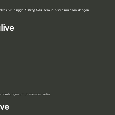
tte Live
, hingga
Fishing God
, semua bisa dimainkan dengan
live
esinambungan untuk member setia.
ive