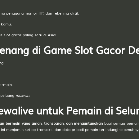
nama pengguna, nomor HP, dan rekening aktif.
a kamu.
s slot gacor paling seru di Asia!
enang di Game Slot Gacor D
ng.
ermain.
n peluang
maxwin
.
walive untuk Pemain di Selur
an bermain yang aman, transparan, dan menguntungkan
bagi semua pemain.
 ini menjamin setiap transaksi dan data pribadi pemain terlindungi sepenuhny