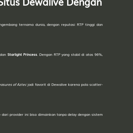
 Situs Dewalive Dengan
ngembang ternama dunia, dengan reputasi RTP tinggi dan
 dan
Starlight Princess
. Dengan RTP yang stabil di atas 96%,
easures of Aztec
jadi favorit di Dewalive karena pola scatter-
 dari provider ini bisa dimainkan tanpa delay dengan sistem