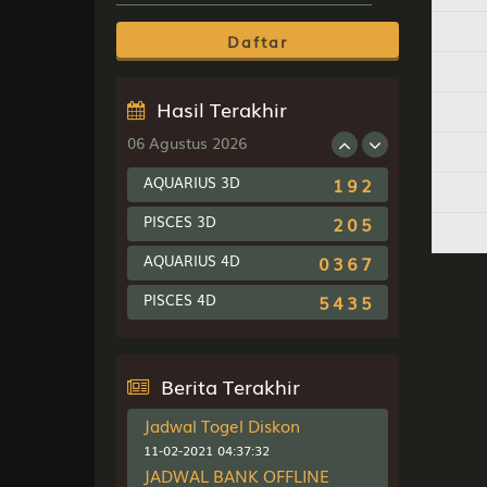
Hull Cit... vs Manchest...
i
22/08 19:30PM
Daftar
H
Hull City
Hasil Terakhir
W
Manchester United
06 Agustus 2026
1.25
HDP
-1.25
-1.12
Odds
-1.01
AQUARIUS 3D
1
9
2
PLAY
PISCES 3D
2
0
5
Sevilla vs Rayo Val...
i
16/08 22:00PM
AQUARIUS 4D
0
3
6
7
H
Sevilla
PISCES 4D
5
4
3
5
W
Rayo Vallecano
-0.25
HDP
0.25
1.07
Odds
-1.05
Berita Terakhir
PLAY
Jadwal Togel Diskon
11-02-2021 04:37:32
Celta Vi... vs Osasuna
i
16/08 22:00PM
JADWAL BANK OFFLINE