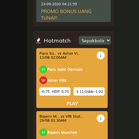
23-09-2020 04:21:59
H
Celta Vigo
PROMO BONUS UANG
TUNAI!!
W
Osasuna
10-09-2019 17:02:45
-0.50
HDP
0.50
1.06
Odds
-1.21
Hotmatch
PLAY
Paris Sa... vs Aston Vi...
i
13/08 02:00AM
H
Paris Saint Germain
W
Aston Villa
-0.75
HDP
0.75
-1.11
Odds
-1.02
PLAY
Bayern M... vs VfB Stut...
i
29/08 01:30AM
H
Bayern Munchen