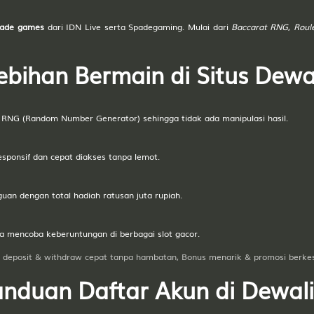
rcade games
dari IDN Live serta Spadegaming. Mulai dari
Baccarat RNG
,
Roule
ebihan Bermain di Situs Dewa
n RNG (Random Number Generator) sehingga tidak ada manipulasi hasil.
esponsif dan cepat diakses tanpa lemot.
an dengan total hadiah ratusan juta rupiah.
a mencoba keberuntungan di berbagai slot gacor.
si deposit & withdraw cepat tanpa hambatan, Bonus menarik & promosi berk
nduan Daftar Akun di Dewal